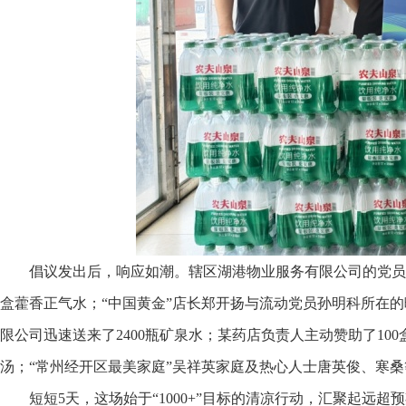
倡议发出后，响应如潮。辖区湖港物业服务有限公司的党员父
盒藿香正气水；“中国黄金”店长郑开扬与流动党员孙明科所在的曜
限公司迅速送来了2400瓶矿泉水；某药店负责人主动赞助了10
汤；“常州经开区最美家庭”吴祥英家庭及热心人士唐英俊、寒
短短5天，这场始于“1000+”目标的清凉行动，汇聚起远