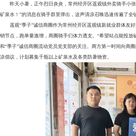
昨天小暑，正午烈日炎炎，常州经开区遥观镇外卖骑手小张
矿泉水！”的消息在骑手群里弹出，这声清凉召唤迅速传遍了全镇
遥观“季子”诚信商圈作为常州经开区遥观镇新就业群体友好
销节点，跑单量激增，商圈骑手们体力透支。“希望站点能投放
和“季子”诚信商圈流动党员党支部的关注。两方第一时间向商圈
凉倡议，计划募集千瓶以上矿泉水及各类防暑物资。