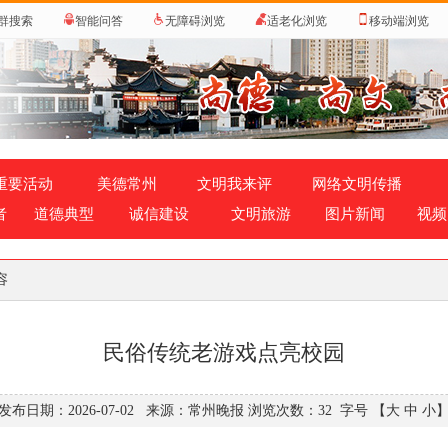
群搜索
智能问答
无障碍浏览
适老化浏览
移动端浏览
重要活动
美德常州
文明我来评
网络文明传播
者
道德典型
诚信建设
文明旅游
图片新闻
视频
容
民俗传统老游戏点亮校园
发布日期：2026-07-02 来源：常州晚报 浏览次数：
32
字号
【大
中
小