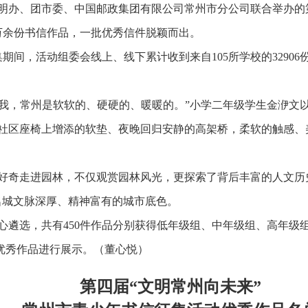
文明办、团市委、中国邮政集团有限公司常州市分公司联合举办的
万余份书信作品，一批优秀信件脱颖而出。
活动征集期间，活动组委会线上、线下累计收到来自105所学校的329
告诉我，常州是软软的、硬硬的、暖暖的。”小学二年级学生金洢文
社区座椅上增添的软垫、夜晚回归安静的高架桥，柔软的触感、
好奇走进园林，不仅观赏园林风光，更探索了背后丰富的人文历
名城文脉深厚、精神富有的城市底色。
心遴选，共有450件作品分别获得低年级组、中年级组、高年级
对优秀作品进行展示。（董心悦）
第四届“文明常州向未来”