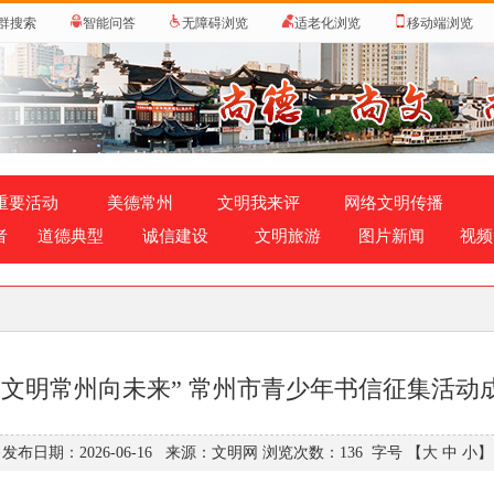
群搜索
智能问答
无障碍浏览
适老化浏览
移动端浏览
重要活动
美德常州
文明我来评
网络文明传播
者
道德典型
诚信建设
文明旅游
图片新闻
视频
“文明常州向未来” 常州市青少年书信征集活动
发布日期：2026-06-16 来源：文明网 浏览次数：
136
字号
【大
中
小
】