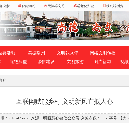
群搜索
智能问答
无障碍浏览
适老化浏览
移动端浏览
重要活动
美德常州
文明我来评
网络文明传播
者
道德典型
诚信建设
文明旅游
图片新闻
视频
 内容
互联网赋能乡村 文明新风直抵人心
期：2026-05-26 来源：明眼慧心微信公众号 浏览次数：
115
字号
【大