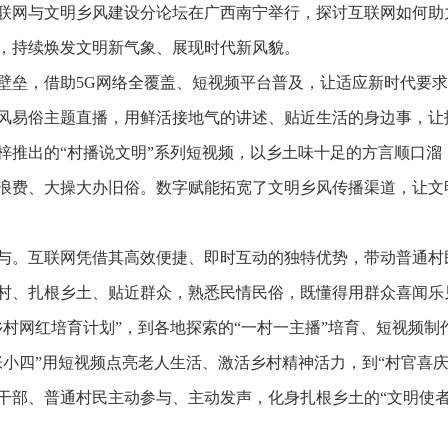
会互联网与文明乡风建设分论坛在广西南宁举行，探讨互联网如何
，持续焕发文明新气象、展现时代新风貌。
壁垒，借助5G网络全覆盖、短视频平台普及，让适应新时代要
风易俗主题直播，用鲜活接地气的讲述、贴近生活的身边事，让
梓推出的“村播说文明”系列短视频，以乡土味十足的方言顺口溜
浪费、大操大办旧俗。数字赋能拓宽了文明乡风传播渠道，让文
与。互联网凭借其高效便捷、即时互动的独特优势，带动普通村
村、扎根乡土、贴近群众，熟悉民情民俗，既懂得用群众喜闻乐
乡村网红培育计划”，到各地探索的“一村一主播”培育、短视频
张小四”用短视频点亮老人生活、激活乡村精神活力，到“村官喜
干部、普通村民主动参与、主动发声，化身扎根乡土的“文明使者