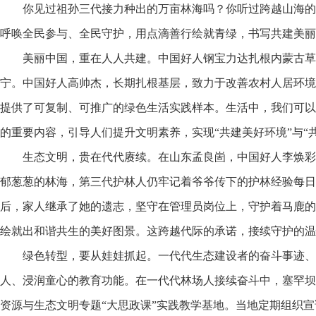
你见过祖孙三代接力种出的万亩林海吗？你听过跨越山海的护
呼唤全民参与、全民守护，用点滴善行绘就青绿，书写共建美丽
美丽中国，重在人人共建。中国好人钢宝力达扎根内蒙古草
宁。中国好人高帅杰，长期扎根基层，致力于改善农村人居环境
提供了可复制、可推广的绿色生活实践样本。生活中，我们可以
的重要内容，引导人们提升文明素养，实现“共建美好环境”与“
生态文明，贵在代代赓续。在山东孟良崮，中国好人李焕彩
郁葱葱的林海，第三代护林人仍牢记着爷爷传下的护林经验每日
后，家人继承了她的遗志，坚守在管理员岗位上，守护着马鹿的
绘就出和谐共生的美好图景。这跨越代际的承诺，接续守护的温
绿色转型，要从娃娃抓起。一代代生态建设者的奋斗事迹、
人、浸润童心的教育功能。在一代代林场人接续奋斗中，塞罕坝
资源与生态文明专题“大思政课”实践教学基地。当地定期组织