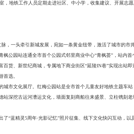
作室，地铁工作人员定期走进社区、中小学，收集建议、开展志愿
。
文脉，一头牵引新城发展，宛如一条黄金纽带，激活了城市的市
青枫公园站连通全市首个公园式邻里商业中心“青枫荟”，站内首
富百货、新世纪商城，专属地下商业街区“延陵IN巷”实现出站
游首选。
的城市文化展厅。红梅公园站是全市首个儿童友好地铁主题车站
德站深挖古运河漕运文化，墙面复刻商船往来盛景、立柱镌刻老
了“蓝精灵5周年·光影记忆”照片征集、线下文化快闪互动，以