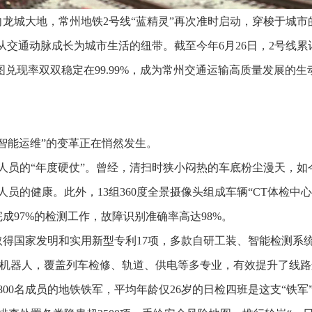
向龙城大地，常州地铁2号线“蓝精灵”再次准时启动，穿梭于城
从交通动脉成长为城市生活的纽带。截至今年6月26日，2号线累计
行图兑现率双双稳定在99.99%，成为常州交通运输高质量发展的
智能运维”的变革正在悄然发生。
人员的“年度硬仗”。曾经，清扫时狭小闷热的车底粉尘漫天，如今
员的健康。此外，13组360度全景摄像头组成车辆“CT体检中
完成97%的检测工作，故障识别准确率高达98%。
得国家发明和实用新型专利17项，多款自研工装、智能检测系统均
巡检机器人，覆盖列车检修、轨道、供电等多专业，有效提升了线
00名成员的地铁铁军，平均年龄仅26岁的日检四班是这支“铁