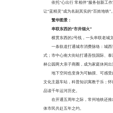
依托“心出行 常相伴”服务创新工
让“蓝精灵”成为名副其实的“百姓地铁”
繁华图景：
串联东西的“市井烟火”
横贯东西的2号线，一头串联老城
一条轨道打通城市消费脉络：城西
式；市中心南大街站打通吾悦国际、泰
林公园两大亲子商圈，成为家庭休闲出
地下空间也变身为可触摸、可感受
文化主题车站，科普知识寓教于乐；怀
品读千年运河历史。
在开通五周年之际，常州地铁还推出
体市民共赴五年之约。