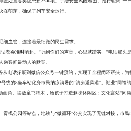
查处置各类隐患超2500项。手绘安全风险地图、推行轮岗“一日
灭在萌芽，确保了列车安全运行。
毛细血管，连接着最细微的民生需求。
电话都会准时响起。“听到你们的声音，心里就踏实。”电话那头是
盲人乘客间最动人的默契。
服务从电话拓展到微信公众号一键预约，实现了全程闭环帮扶，为
号线的8座车站化身市民纳凉消暑的“清凉避风港”。勤业“同福
置动画角、摆放童书积木，给孩子打造趣味休闲区；文化宫站“同
、青枫公园等站点，地铁与“微循环”公交实现了无缝对接，市民