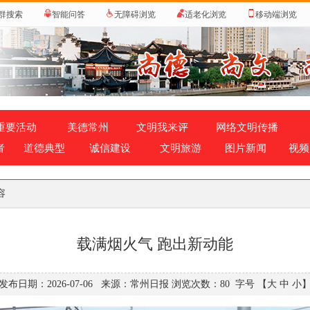
群搜索
智能问答
无障碍浏览
适老化浏览
移动端浏览
重要活动
美德常州
文明我来评
网络文明传播
者
道德典型
诚信建设
文明旅游
图片新闻
视频
容
载满烟火气 跑出新动能
发布日期：2026-07-06 来源：常州日报 浏览次数：
80
字号
【大
中
小