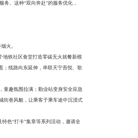
服务。这种“双向奔赴”的服务优化，
井烟火。
个地铁社区食堂打造零碳无火就餐新模
即逛；线路向东延伸，串联天宁吾悦、歌
，童趣氛围拉满；勤业站变身安全应急
城街巷风貌，让乘客于乘车途中沉浸式
及特色“打卡”集章等系列活动，邀请全